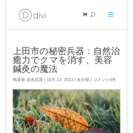
上田市の秘密兵器：自然治
癒力でクマを消す、美容
鍼灸の魔法
執筆者
岩永武晃
|
10月 13, 2023
|
未分類
|
コメント0件