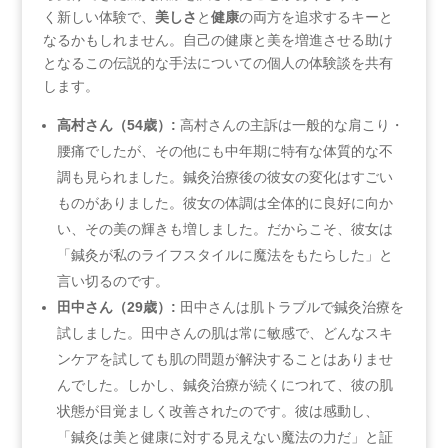
く新しい体験で、
美しさ
と
健康
の両方を追求するキーと
なるかもしれません。自己の健康と美を増進させる助け
となるこの伝説的な手法についての個人の体験談を共有
します。
高村さん（54歳）:
​高村さんの主訴は一般的な肩こり・
腰痛でしたが、その他にも中年期に特有な体質的な不
調も見られました。鍼灸治療後の彼女の変化はすごい
ものがありました。彼女の体調は全体的に良好に向か
い、その美の輝きも増しました。だからこそ、彼女は
「鍼灸が私のライフスタイルに魔法をもたらした」と
言い切るのです。
田中さん（29歳）:
田中さんは肌トラブルで鍼灸治療を
試しました。田中さんの肌は常に敏感で、どんなスキ
ンケアを試しても肌の問題が解決することはありませ
んでした。しかし、鍼灸治療が続くにつれて、彼の肌
状態が目覚ましく改善されたのです。彼は感動し、
「鍼灸は美と健康に対する見えない魔法の力だ」と証