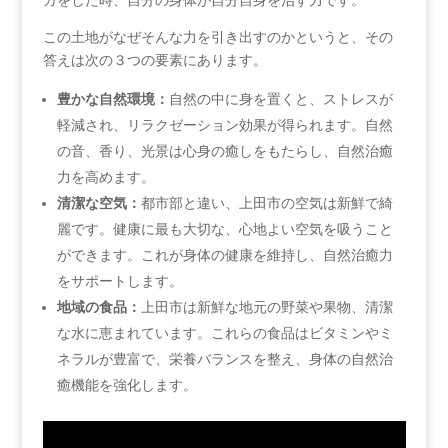
この土地がなぜそんな力を引き出すのかというと、その
答えは次の３つの要素にあります。
豊かな自然環境：
自然の中に身を置くと、ストレスが
軽減され、リラクゼーション効果が得られます。自然
の音、香り、光景は心身の癒しをもたらし、自然治癒
力を高めます。
清潔な空気：
都市部と違い、上田市の空気は新鮮で綺
麗です。健康に最も大切な、心地よい空気を吸うこと
ができます。これが身体の健康を維持し、自然治癒力
をサポートします。
地域の食品：
上田市は新鮮な地元の野菜や果物、清潔
な水に恵まれています。これらの食品はビタミンやミ
ネラルが豊富で、栄養バランスを整え、身体の自然治
癒機能を強化します。