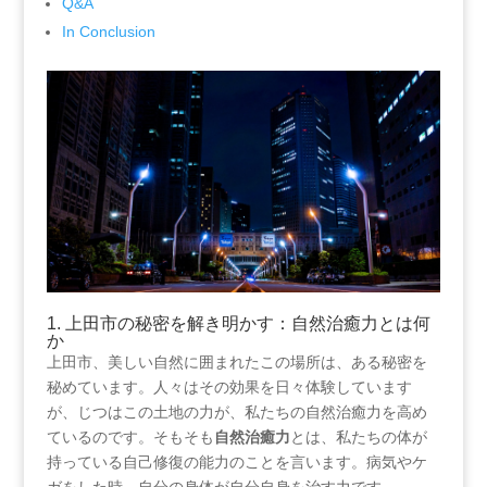
Q&A
In Conclusion
1. 上田市の秘密を解き明かす：自然治癒力とは何
か
上田市、美しい自然に囲まれたこの場所は、ある秘密を
秘めています。人々はその効果を日々体験しています
が、じつはこの土地の力が、私たちの自然治癒力を高め
ているのです。そもそも
自然治癒力
とは、私たちの体が
持っている自己修復の能力のことを言います。病気やケ
ガをした時、自分の身体が自分自身を治す力です。