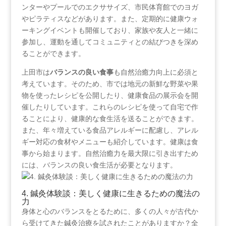
ンターやプールでのエクササイズ、市民体育館でのヨガ
やピラティスなどがあります。また、定期的に健康ウォ
ーキングイベントも開催しており、家族や友人と一緒に
参加し、運動を通してコミュニティとの結びつきを深め
ることができます。
上田市は
バランスの良い食事
も自然治癒力向上に必須と
考えています。そのため、市では地元の新鮮な野菜や果
物を使ったレシピを公開したり、健康食品の展示会を開
催したりしています。これらのレシピを使って自宅で作
ることにより、健康的な食生活を送ることができます。
また、年々増えている食品アレルギーに配慮し、アレル
ギー対応の食材やメニューも紹介しています。健康は食
事から始まります。自然治癒力を最大限に引き出すため
には、バランスの良い食生活が必要となります。
4. 鍼灸体験談：美しく健康に生きるための魔法の
力
身体と心のバランスをとるために、多くの人々が古代か
ら受けてきた鍼灸治療を試されたことがありますか？全