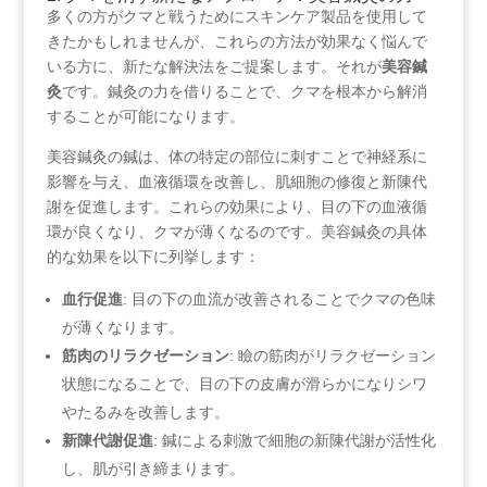
多くの方がクマと戦うためにスキンケア製品を使用して
きたかもしれませんが、これらの方法が効果なく悩んで
いる方に、新たな解決法をご提案します。それが
美容鍼
灸
です。鍼灸の力を借りることで、クマを根本から解消
することが可能になります。
美容鍼灸の鍼は、体の特定の部位に刺すことで神経系に
影響を与え、血液循環を改善し、肌細胞の修復と新陳代
謝を促進します。これらの効果により、目の下の血液循
環が良くなり、クマが薄くなるのです。美容鍼灸の具体
的な効果を以下に列挙します：
血行促進
: 目の下の血流が改善されることでクマの色味
が薄くなります。
筋肉のリラクゼーション
: ⁢瞼の筋肉がリラクゼーション
状態になることで、目の下の皮膚が滑らかになりシワ
やたるみを改善します。
新陳代謝促進
: 鍼による刺激で細胞の新陳代謝が活性化
し、肌が引き締まります。