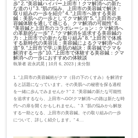
歩” 2. “美容鍼ハイパー上田市！クマ解消への新た
な道のり” 3. “肌の悩み、上田市の美容鍼で解決：
取り組みの一歩を紹介” 4. “上田市へ旅する美容
鍼：美肌への一歩としてクマ解消” 5. “上田市の美
容鍼体験を通して感じる、クマ解消の可能性” 6.
“美容鍼と上田市のコラボレーション：クマ解消へ
の革新的な一歩” 7. “クマ解消を追求する美容鍼の
力：上田市での新たな取り組み” 8. “上田市で体感
する新時代の美容法：美容鍼によるクマ解消への
道” 9. “上田市で学ぶ美肌の秘訣：美容鍼でクマを
解消する一歩” 10. “上田市で体験する美容鍼：クマ
解消への一歩におすすめの体験談
執筆者
岩永武晃
|
10月 6, 2023
|
未分類
1. “上田市の美容鍼術がクマ（目の下のくすみ）を解消す
ると話題になっています。その美肌への秘密を探る過程
を一緒に歩んでみませんか？” 2. “美容鍼の新たな可能性
を追求するなら、上田市へGO!クマ解消への路は新たな時
代への扉を開くかもしれません。” 3. “肌の悩みから解放
する一助となる、上田市の美容鍼。その取り組みの一歩
について、詳しく紹介します。” 4....