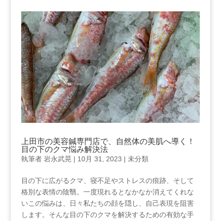
上田市の美容鍼専門店で、自然体の美肌へ導く！
目の下のクマ悩み解決法
執筆者
岩永武晃
|
10月 31, 2023
|
未分類
目の下に広がるクマ、寝不足やストレスの痕跡、そして
格別な表情の陰翳。一度現れるとなかなか消えてくれな
いこの悩みは、日々私たちの顔を隠し、自己表現を阻害
します。そんな目の下のクマを解決するための有効な手