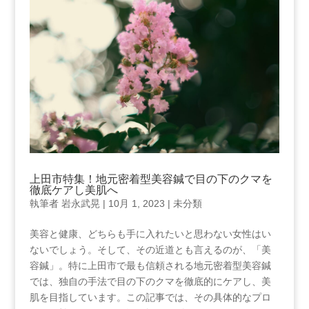
上田市特集！地元密着型美容鍼で目の下のクマを
徹底ケアし美肌へ
執筆者
岩永武晃
|
10月 1, 2023
|
未分類
美容と健康、どちらも手に入れたいと思わない女性はい
ないでしょう。そして、その近道とも言えるのが、「美
容鍼」。特に上田市で最も信頼される地元密着型美容鍼
では、独自の手法で目の下のクマを徹底的にケアし、美
肌を目指しています。この記事では、その具体的なプロ