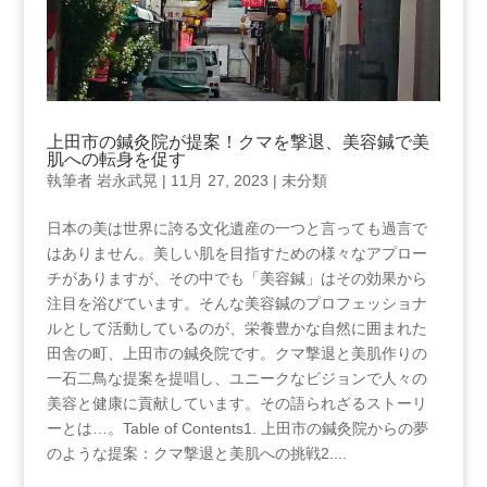
上田市の鍼灸院が提案！クマを撃退、美容鍼で美
肌への転身を促す
執筆者
岩永武晃
|
11月 27, 2023
|
未分類
日本の美は世界に誇る文化遺産の一つと言っても過言で
はありません。美しい肌を目指すための様々なアプロー
チがありますが、その中でも「美容鍼」はその効果から
注目を浴びています。そんな美容鍼のプロフェッショナ
ルとして活動しているのが、栄養豊かな自然に囲まれた
田舎の町、上田市の鍼灸院です。クマ撃退と美肌作りの
一石二鳥な提案を提唱し、ユニークなビジョンで人々の
美容と健康に貢献しています。その語られざるストーリ
ーとは…。Table of Contents1. 上田市の鍼灸院からの夢
のような提案：クマ撃退と美肌への挑戦2....