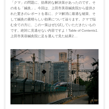
「クマ」の問題に、効果的な解決策があったのです。そ
の名も「鍼灸」。今回は、上田市美容鍼灸院から提供さ
れた驚きのレポートを基に、クマ解消に最適な秘策、そ
して鍼灸の素晴らしい効果について辿ります。クマで悩
む全ての方に、この一策はぜひ試していただきたいもの
です。絶対に見逃せない内容ですよ！Table of Contents1.
⁣上田市美容鍼灸院に足を運んで見た結果2....