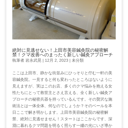
絶対に見逃せない！上田市美容鍼灸院の秘密解
禁！クマ改善へのまったく新しい鍼灸アプローチ
執筆者
岩永武晃
|
12月 2, 2023
|
未分類
ここは上田市、静かな街並みにひっそりと佇む一軒の美
容鍼灸院。一見すると何も変わったところはないように
見えますが、実はこのお店、多くのクマ悩みを抱える女
性たちにとって救世主とさえ言える、全く新しい鍼灸ア
プローチの秘密兵器を持っているんです。その贅沢な施
術法とは一体全体、何なのでしょうか？そのベールを本
日ここで解き明かします。上田市美容鍼灸院の秘密解
禁、絶対に見逃せません！スタートはここからです、深
淵に暮れるクマ問題を明るく照らす一縷の光にいざ導か