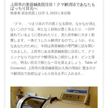
上田市の美容鍼灸院注目！クマ解消法であなたも
ぱっちり目元へ
執筆者
岩永武晃
|
12月 3, 2023
|
未分類
⁣ 「クマ」、つまり目の下の黒くなる部分。なかなか消え
ないこのクマは、何となく顔色が悪く見えたり、一日中
疲れているように思われたりと、見た目年齢に大きく影
響します。一体どうしたら解消するのでしょうか。そん
なあなたのために、今回は美容鍼灸の専門家に話を聞い
てみました。上田市にある美容鍼灸院に注目して、クリ
ニックならではのクマ解消法をご紹介します。ピンと張
った、明るい目元で新たな一日を迎えましょう。Table of
‌Contents1. 上田市の美容鍼灸院が人気の理由2. 驚きのク
マ解消法で自然なぱっちり目元を手に入れる3....