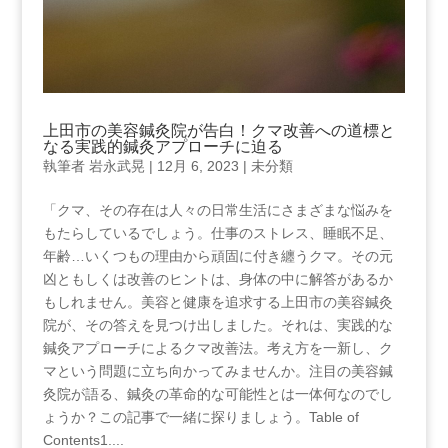
上田市の美容鍼灸院が告白！クマ改善への道標と
なる実践的鍼灸アプローチに迫る
執筆者
岩永武晃
|
12月 6, 2023
|
未分類
「クマ、その存在は人々の日常生活にさまざまな悩みを
もたらしているでしょう。仕事のストレス、睡眠不足、
年齢…いくつもの理由から頑固に付き纏うクマ。その元
凶ともしくは改善のヒントは、身体の中に解答があるか
もしれません。美容と健康を追求する上田市の美容鍼灸
院が、その答えを見つけ出しました。それは、実践的な
鍼灸アプローチによるクマ改善法。考え方を一新し、ク
マという問題に立ち向かってみませんか。注目の美容鍼
灸院が語る、鍼灸の革命的な可能性とは一体何なのでし
ょうか？この記事で一緒に探りましょう。Table⁢ of
Contents1.⁢...