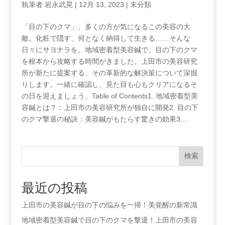
執筆者
岩永武晃
|
12月 13, 2023
|
未分類
「目の下のクマ」、多くの方が気になるこの美容の大
敵。化粧で隠す、何となく納得して生きる……そんな
日々にサヨナラを。地域密着型美容鍼で、目の下のクマ
を根本から攻略する時間がきました。上田市の美容研究
所が新たに提案する、その革新的な解決策について深掘
りします。一緒に確認し、見た目も心もクリアになるそ
の日を迎えましょう。Table of Contents1. 地域密着型美
容鍼とは？：上田市の美容研究所が独自に開発2. 目の下
のクマ撃退の秘訣：美容鍼がもたらす驚きの効果3....
検索
最近の投稿
上田市の美容鍼が目の下の悩みを一掃！美覚醒の新常識
地域密着型美容鍼で目の下のクマを撃退！上田市の美容