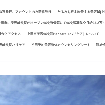
ID再発行、アカウントのみ新規発行
たるみを根本改善する美容鍼|上田市
上田市に美容鍼灸院がオープン鍼灸整骨院にて鍼灸師募集☆月給23.2万
料金とアクセス
上田市美容鍼灸院Haricare（ハリケア）について
容鍼灸院ハリケア
初回予約美容整体カウンセリングシート
現金