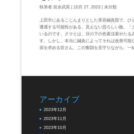
執筆者
岩永武晃
|
10月 27, 2023
|
未分類
上田市にあるこじんまりとした美容鍼灸院で、ひ
遭遇する可能性がある、見えない恐ろしい敵、「
いるのです。クマとは、目の下の色素沈着やたる
す。しかし、本当に鍼灸によってそれは改善可能
容を求める皆さん、この奮闘を見守りながら、一緒に真実
アーカイブ
2023年12月
2023年11月
2023年10月