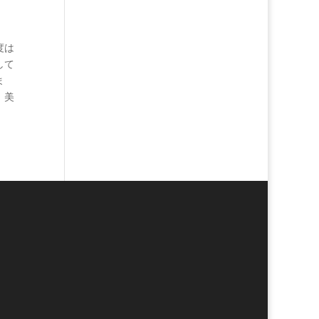
度は
して
ま
。美