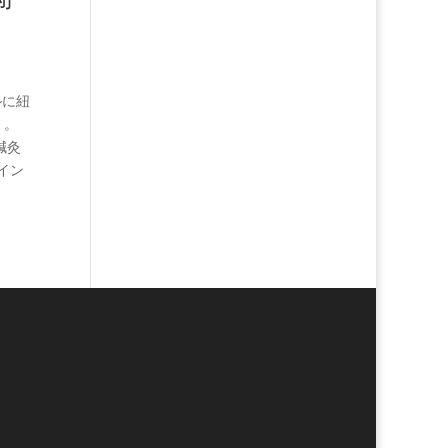
ルに紐
」。
鍼灸
イン