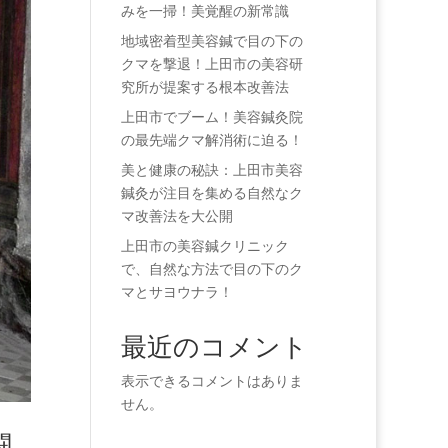
みを一掃！美覚醒の新常識
地域密着型美容鍼で目の下の
クマを撃退！上田市の美容研
究所が提案する根本改善法
上田市でブーム！美容鍼灸院
の最先端クマ解消術に迫る！
美と健康の秘訣：上田市美容
鍼灸が注目を集める自然なク
マ改善法を大公開
上田市の美容鍼クリニック
で、自然な方法で目の下のク
マとサヨウナラ！
最近のコメント
表示できるコメントはありま
せん。
闘