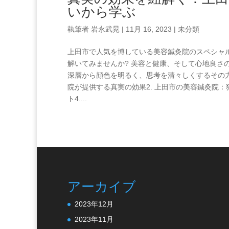
いから学ぶ
執筆者
岩永武晃
|
11月 16, 2023
|
未分類
上田市で人気を博している美容鍼灸院のスペシャル
解いてみませんか? 美容と健康、そして心地良さ
深層から顔色を明るく、思考を清々しくするその力を、私た
院が提供する真実の効果2. ‍上田市の美容鍼灸院
ト4....
アーカイブ
2023年12月
2023年11月