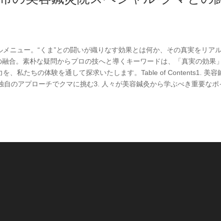
メニュー。“くま”との闘いが織りなす効果とは何か、その真実をリア
の融合。素朴な疑問からプロの技へと導くキーワードは、「真実の効果
ちの体験を通して探求いたします。Table​ of Contents1. 美容
：独自のアプローチでクマに挑む3. 人々が美容鍼灸から学ぶべき重要なポ