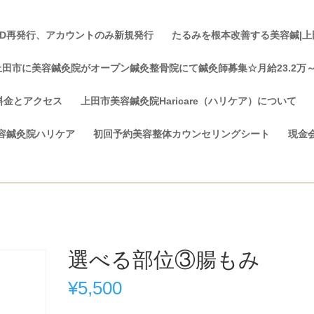
ID再発行、アカウントのみ新規発行
たるみを根本改善する美容鍼|上田市
上田市に美容鍼灸院がオープン鍼灸整骨院にて鍼灸師募集☆月給23.2万
料金とアクセス
上田市美容鍼灸院Haricare（ハリケア）について
容鍼灸院ハリケア
初回予約美容整体カウンセリングシート
現金
選べる部位③腸もみ
¥
5,500