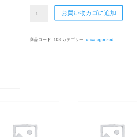
選
お買い物カゴに追加
べ
る
部
位
商品コード:
103
カテゴリー:
uncategorized
③
腸
も
み
個