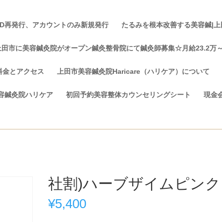
ID再発行、アカウントのみ新規発行
たるみを根本改善する美容鍼|上田市
上田市に美容鍼灸院がオープン鍼灸整骨院にて鍼灸師募集☆月給23.2万
料金とアクセス
上田市美容鍼灸院Haricare（ハリケア）について
容鍼灸院ハリケア
初回予約美容整体カウンセリングシート
現金
社割)ハーブザイムピンク
¥
5,400