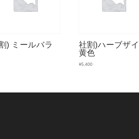
割) ミールバラ
社割)ハーブザ
黄色
5
¥
5,400