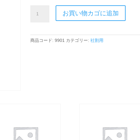
社
お買い物カゴに追加
割)
ハ
ー
ブ
商品コード:
9901
カテゴリー:
社割用
ザ
イ
ム
ピ
ン
ク
個