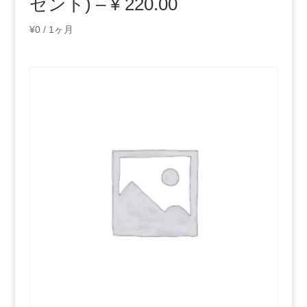
ゼント) – ¥ 220.00
¥
0
/ 1ヶ月