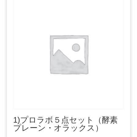
(２
L
)
バ
ラ
個
1)プロラボ５点セット（酵素
プレーン・オラックス）