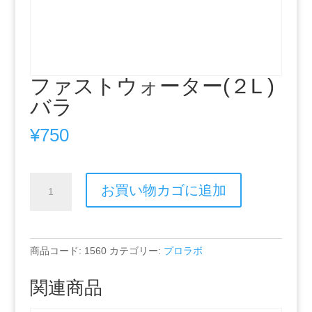
ファストウォーター(２L )
バラ
¥
750
フ
お買い物カゴに追加
ァ
ス
ト
ウ
商品コード:
1560
カテゴリー:
プロラボ
ォ
ー
関連商品
タ
ー