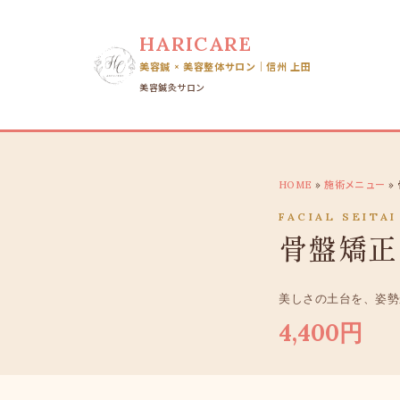
HARICARE
美容鍼 × 美容整体サロン｜信州 上田
美容鍼灸サロン
HOME
»
施術メニュー
»
FACIAL SEITAI
骨盤矯正
美しさの土台を、姿勢
4,400円