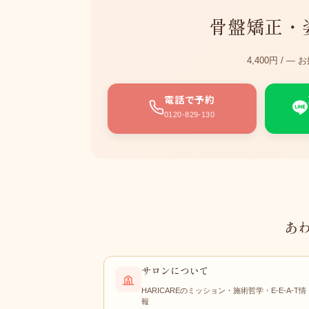
骨盤矯正・
4,400円 /
電話で予約
0120-829-130
あ
サロンについて
HARICAREのミッション・施術哲学・E-E-A-T情
報