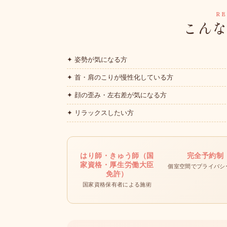
R
こん
✦ 姿勢が気になる方
✦ 首・肩のこりが慢性化している方
✦ 顔の歪み・左右差が気になる方
✦ リラックスしたい方
はり師・きゅう師（国
完全予約制
家資格・厚生労働大臣
個室空間でプライバシ
免許）
国家資格保有者による施術