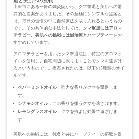
退と美肌への挑戦
上田市にある一軒の鍼灸院から、クマ撃退と美肌への驚
異的な提案がありました。その至極にシンプルな提案と
は、毎日の習慣の中に自然療法を取り入れるというもの
です。その具体的な手法としては、
クマ撃退にはアロマ
テラピー、美肌への挑戦には鍼治療とハーブティー
をお
すすめしています。
アロマテラピーを用いたクマ撃退法は、特定のアロマオ
イルを使用し、自宅周辺に振りまくことでクマを遠ざけ
るというものです。提案されたのは、以下の3種類のオイ
ルです。
ペパーミントオイル
：強力な香りがクマを撃退しま
す。
シナモンオイル
：この香りを嫌うクマを遠ざけます。
レモングラスオイル
：クマを虫よけ効果で遠ざけま
す。
美肌への挑戦には、鍼灸と共にハーブティーの摂取を提