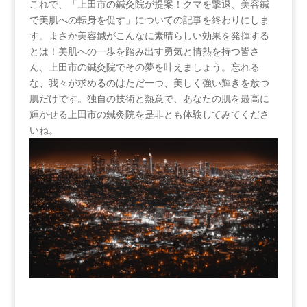
これで、「上田市の鍼灸院が提案！クマを撃退、美容鍼
で美肌への転身を促す」についての記事を終わりにしま
す。まさか美容鍼がこんなに素晴らしい効果を発揮する
とは！美肌への一歩を踏み出す勇気と情熱を持つ皆さ
ん、上田市の鍼灸院でその夢を叶えましょう。忘れる
な、我々が求めるのはただ一つ、美しく強い輝きを放つ
肌だけです。独自の技術と熱意で、あなたの肌を最高に
輝かせる上田市の鍼灸院を是非とも体験してみてくださ
いね。