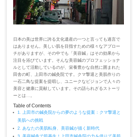
日本の美は世界に誇る文化遺産の一つと言っても過言で
はありません。美しい肌を目指すための様々なアプロー
チがありますが、その中でも「美容鍼」はその効果から
注目を浴びています。そんな美容鍼のプロフェッショナ
ルとして活動しているのが、栄養豊かな自然に囲まれた
田舎の町、上田市の鍼灸院です。クマ撃退と美肌作りの
一石二鳥な提案を提唱し、ユニークなビジョンで人々の
美容と健康に貢献しています。その語られざるストーリ
ーとは…。
Table of Contents
1. 上田市の鍼灸院からの夢のような提案：クマ撃退と
美肌への挑戦
2. あなたの美肌転身、美容鍼が描く新時代
3. 美容鍼灸で肌再生！上田市鍼灸院の力を借りて美肌