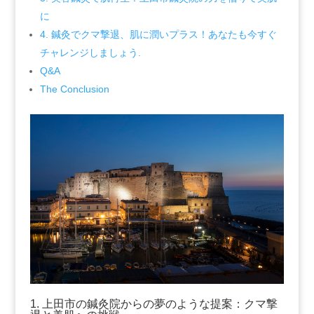
に
4. 鍼灸でクマ撃退、肌に潤いプラス！あなたも今すぐ
チャレンジしましょう.
Q&A
The Conclusion
1. 上田市の鍼灸院からの夢のような提案：クマ撃