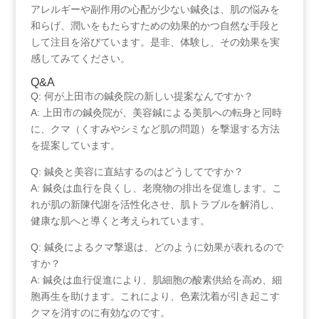
アレルギーや副作用の心配が少ない鍼灸は、肌の悩みを
和らげ、潤いをもたらすための効果的かつ自然な手段と
して注目を浴びています。是非、体験し、その効果を実
感してみてください。
Q&A
Q:‌ 何が上田市の鍼灸院の新しい提案なんですか？
A: 上田市の鍼灸院が、美容鍼による美肌への転身と同時
に、クマ（くすみやシミなど肌の問題）を撃退する方法
を提案しています。
Q: 鍼灸と美容に直結するのはどうしてですか？
A: 鍼灸は血行を良くし、老廃物の排出を促進します。こ
れが肌の新陳代謝を活性化させ、肌トラブルを解消し、
健康な肌へと導くと考えられています。
Q: 鍼灸によるクマ撃退は、どのように効果が表れるので
すか？
A: 鍼灸は血行促進により、肌細胞の酸素供給を高め、細
胞再生を助けます。これにより、色素沈着が引き起こす
クマを消すのに有効なのです。