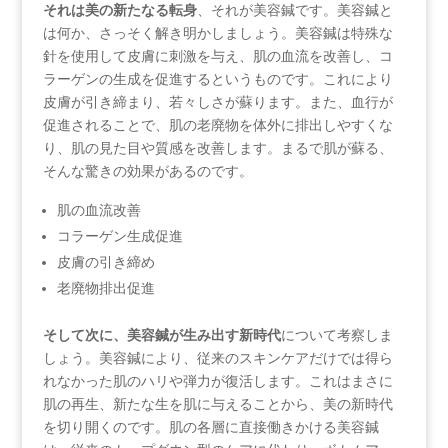
それは美の新たなる転身
、それが美容鍼です。美容鍼と
は何か、さっそく解き明かしましょう。美容鍼は特殊な
針を使用して皮膚に刺激を与え、肌の血流を改善し、コ
ラーゲンの生成を促進するというものです。これにより
皮膚が引き締まり、若々しさが蘇ります。また、血行が
促進されることで、肌の老廃物を体外に排出しやすくな
り、肌の見た目や質感を改善します。まるで肌が蘇る、
そんな驚きの効果があるのです。
肌の血流改善
コラーゲン生成促進
皮膚の引き締め
老廃物排出促進
そして次に、美容鍼が生み出す新時代
について考察しま
しょう。美容鍼により、従来のスキンケアだけでは得ら
れなかった肌のハリや弾力が復活します。これはまさに
肌の再生、新たな生を肌に与えることから、美の新時代
を切り開くのです。肌の各層に直接働きかける美容鍼