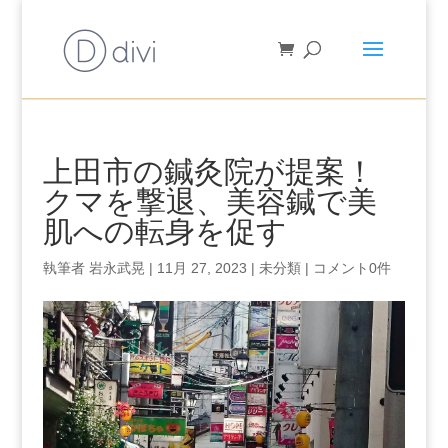
上田市の鍼灸院が提案！
クマを撃退、美容鍼で美
肌への転身を促す
執筆者
岩永武晃
|
11月 27, 2023
|
未分類
|
コメント0件