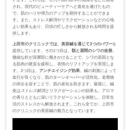
され、現代のビューティーケアへと進化を遂げたもの
で、肌のハリや弾力のアップを期待することができま
す。また、ストレス解消やリラクゼーションなどの心地
よい効果もあり、日頃の忙しさから解放される時間を提
供します。
上田市のクリニックでは、美容鍼を通じて
3つのパワー
を
提供しています。その1つ目は、
額と眉間のシワの改善
。
微細な針が深層部に働きかけることで、シワの原因とな
る筋肉の硬直を緩和し、表情のリフトアップを実現しま
す。2つ目は、
アンチエイジング効果
。鍼の刺激によって
血行が良くなり、肌のターンオーバーが活性化。老廃物
の排出を促すことで、肌の老化を防ぎます。最後に、鍼
灸は
ストレス解消とリラクゼーション
の効果も。アロマ
の香りとともに深いリラクゼーションを体験し、日常生
活のストレスから解放されます。これら全てが、上田市
のクリニックの美容鍼の魅力となっています。