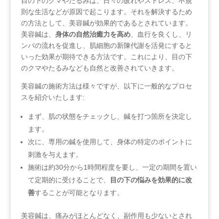
目の下のクマやたるみは、日々の疲れやストレス、不規
則な生活などが原因で起こります。それを解決するため
の方法として、美容鍼が効果的であるとされています。
美容鍼は、
身体の自然治癒力を高め
、血行を良くし、リ
ンパの流れを促進し、肌細胞の新陳代謝を活発にすると
いった効果が期待できる方法です。これにより、目の下
のクマやたるみなども自然と改善されていきます。
美容鍼の施術方法は様々ですが、以下に一般的なプロセ
スを紹介いたします:
まず、肌の状態をチェックし、鍼を打つ箇所を決定し
ます。
次に、専用の鍼を使用して、身体の特定のポイントに
刺激を与えます。
施術は約30分から1時間程度を要し、一定の期間を置い
て定期的に受けることで、
目の下の悩みを効果的に改
善
することが可能となります。
美容鍼は、痛みがほとんどなく、副作用も少ないとされ