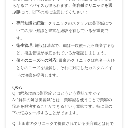
らなるアドバイスも得られます。
美容鍼クリニックを選
ぶ際
には、以下の点に注意してください：
専門知識と経験:
‍ クリニックのスタッフは美容鍼につ
いての深い知識と豊富な経験を有しているが重要で
す。
衛生管理:
施設は清潔で、鍼は一度使ったら廃棄するな
ど、衛生管理が徹底されているか確認しましょう。
個々のニーズへの対応:
最良のクリニックは患者一人ひ
とりのニーズを理解し、それに対応したカスタムメイ
ドの治療を提供します。
Q&A
Q: “解決の鍵は美容鍼”とはどういう意味ですか？
A: “解決の鍵は美容鍼”とは、美容鍼を使うことで美容の
悩みを解決することができるという意味です。特に目の
下の悩みを一掃することができます。
Q: ‌上田市のクリニックで提供されている美容鍼とは何で