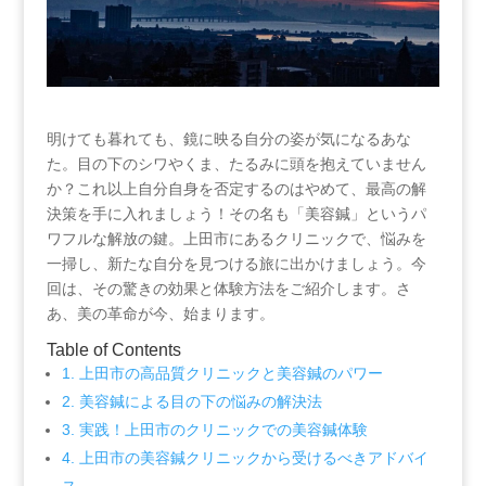
明けても暮れても、鏡に映る自分の姿が気になるあな
た。目の下のシワやくま、たるみに頭を抱えていません
か？これ以上自分自身を否定するのはやめて、最高の解
決策を手に入れましょう！その名も「美容鍼」というパ
ワフルな解放の鍵。上田市にあるクリニックで、悩みを
一掃し、新たな自分を見つける旅に出かけましょう。今
回は、その驚きの効果と体験方法をご紹介します。さ
あ、美の革命が今、始まります。
Table of Contents
1. 上田市の高品質クリニックと美容鍼のパワー
2. 美容鍼による目の下の悩みの解決法
3. 実践！上田市のクリニックでの美容鍼体験
4. 上田市の美容鍼クリニックから受けるべきアドバイ
ス