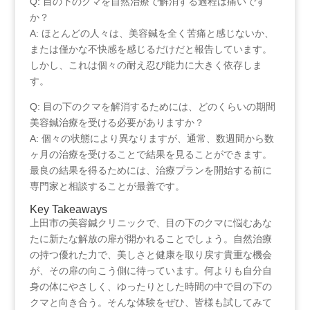
Q: 目の下のクマを自然治療で解消する過程は痛いです
か？
A:⁢ ほとんどの人々は、美容鍼を全く苦痛と感じないか、
または僅かな不快感を感じるだけだと報告しています。
しかし、これは個々の耐え忍び能力に大きく依存しま
す。
Q: 目の下のクマを解消するためには、どのくらいの期間
美容鍼治療を受ける必要がありますか？
A: 個々の状態により異なりますが、通常、数週間から数
ヶ月の治療を受けることで結果を見ることができます。
最良の結果を得るためには、治療プランを開始する前に
専門家と相談することが最善です。
Key ⁢Takeaways
上田市の美容鍼クリニックで、目の下のクマに悩むあな
たに新たな解放の扉が開かれることでしょう。自然治療
の持つ優れた力で、美しさと健康を取り戻す貴重な機会
が、その扉の向こう側に待っています。何よりも自分自
身の体にやさしく、ゆったりとした時間の中で目の下の
クマと向き合う。そんな体験をぜひ、皆様も試してみて