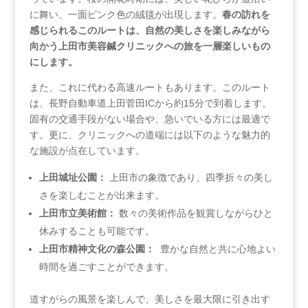
に舞い、一面ピンク色の絨毯が出現します。
春の訪れを
感じられるこのルートは、自然の美しさを楽しみながら
向かう上田市美容鍼クリニックへの旅を一層楽しいもの
にします。
また、これに代わる高速ルートもあります。このルート
は、長野自動車道上田菅田ICから約15分で到着します。
固有の交通手段がない場合や、急いでいる方には最適で
す。更に、クリニックへの道端には以下のような魅力的
な施設が点在しています。
上田城址公園：
上田市の象徴であり、四季折々の美し
さを楽しむことが出来ます。
上田市立美術館：
数々の美術作品を観賞しながらひと
休みすることも可能です。
上田市精神文化の森公園：
​ 豊かな自然と共に心地よい
時間を過ごすことができます。
道すがらの風景を楽しんで、美しさを最大限に引き出す