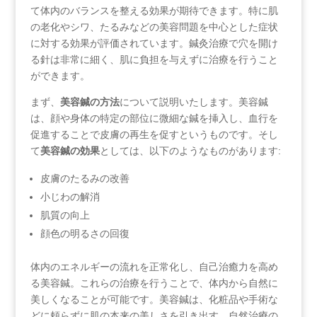
て体内のバランスを整える効果が期待できます。特に肌
の老化やシワ、たるみなどの美容問題を中心とした症状
に対する効果が評価されています。鍼灸治療で穴を開け
る針は非常に細く、肌に負担を与えずに治療を行うこと
ができます。
まず、
美容鍼の方法
について説明いたします。美容鍼
は、顔や身体の特定の部位に微細な鍼を挿入し、血行を
促進することで皮膚の再生を促すというものです。そし
て
美容鍼の効果
としては、以下のようなものがあります:
皮膚のたるみの改善
小じわの解消
肌質の向上
顔色の明るさの回復
体内のエネルギーの流れを正常化し、自己治癒力を高め
る美容鍼。これらの治療を行うことで、体内から自然に
美しくなることが可能です。美容鍼は、化粧品や手術な
どに頼らずに肌の本来の美しさを引き出す、自然治療の