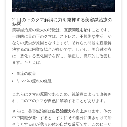
2. 目の下のクマ解消に力を発揮する美容鍼治療の
秘密
美容鍼治療の最大の特徴は、
直接問題を治す
ことです。
一般的に目の下のクマは、ストレス、不規則な生活、か
なりの疲労が原因となりますが、それらの問題を直接解
決するのは困難な場合が多いです。しかし、美容鍼治療
は、悪化する悪化因子を探し、矯正し、徹底的に改善し
ます。たとえば、
血流の改善
リンパの流れの促進
これらはクマの原因であるため、鍼治療によって改善さ
れ、目の下のクマが自然に解消することがあります。
さらに、美容鍼治療は
自己治癒力を向上
させます。体の
中で問題が発生すると、すぐにその部分に働きかけて治
そうとするのが我々の体の自然な反応です。このヒーリ