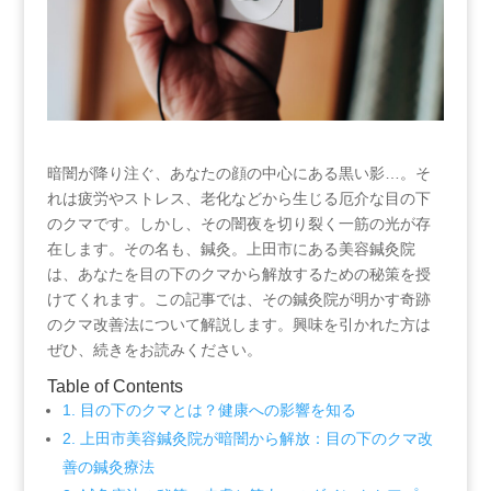
暗闇が降り注ぐ、あなたの顔の中心にある黒い影…。そ
れは疲労やストレス、老化などから生じる厄介な目の下
のクマです。しかし、その闇夜を切り裂く一筋の光が存
在します。その名も、鍼灸。上田市にある美容鍼灸院
は、あなたを目の下のクマから解放するための秘策を授
けてくれます。この記事では、その鍼灸院が明かす奇跡
のクマ改善法について解説します。興味を引かれた方は
ぜひ、続きをお読みください。
Table of Contents
1. 目の下のクマとは？健康への影響を知る
2. 上田市美容鍼灸院が暗闇から解放：目の下のクマ改
善の鍼灸療法