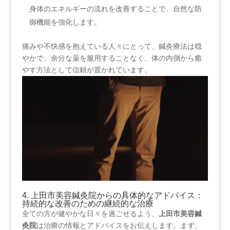
身体のエネルギーの流れを改善することで、自然な防
御機能を強化します。
痛みや不快感を抱えている人々にとって、鍼灸療法は穏
やかで、余分な薬を服用することなく、体の内側から癒
やす方法として信頼が置かれています。
4. 上田市美容鍼灸院からの具体的なアドバイス：
持続的な改善のための継続的な治療
全ての方が健やかな日々を過ごせるよう、
上田市美容鍼
灸院
は治療の情報とアドバイスをお伝えします。まず、