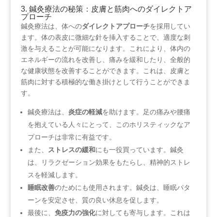
3. 鍼灸療法の秘策：皮膚と筋肉へのダイレクトア
プローチ
鍼灸療法は、体への
ダイレクトアプローチ
を採用してい
ます。体の表皮に微細な針を挿入することで、適度な刺
激を与えることが可能になります。これにより、体内の
エネルギーの流れを改善し、痛みを緩和したり、全般的
な健康状態を改善することができます。これは、皮膚と
筋肉に対する積極的な働き掛けとして行うことができま
す。
鍼灸療法は、
炎症の軽減
を助けます。足の痛みや腰痛
を抱えている人々にとって、このホリスティックなア
プローチは非常に有益です。
また、
ストレスの緩和
にも一役買っています。鍼灸
は、リラクゼーション効果をもたらし、精神的ストレ
スを軽減します。
睡眠改善
のためにも使用されます。鍼灸は、睡眠パタ
ーンを安定させ、質の良い休息を促します。
最後に、
免疫力の強化
に対しても寄与します。これは