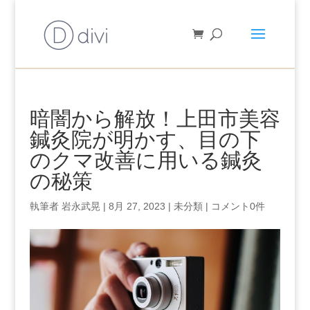
暗闇から解放！上田市美容
鍼灸院が明かす、目の下
のクマ改善に用いる鍼灸
の秘策
執筆者
岩永武晃
|
8月 27, 2023
|
未分類
|
コメント0件