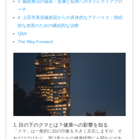
3. 鍼灸療法の秘策：皮膚と筋肉へのダイレクトアプロ
ーチ
4. 上田市美容鍼灸院からの具体的なアドバイス：持続
的な改善のための継続的な治療
Q&A
The Way Forward
1. 目の下のクマとは？健康への影響を知る
「クマ」は一般的に顔の印象を大きく左右しますが、そ
れだけではなく、実は私たちの健康状態にも関わりがあ