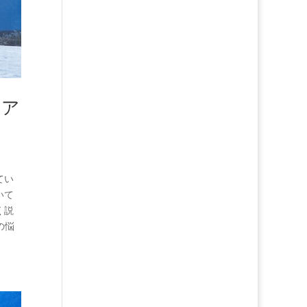
ケア
てい
いて
く説
の悩