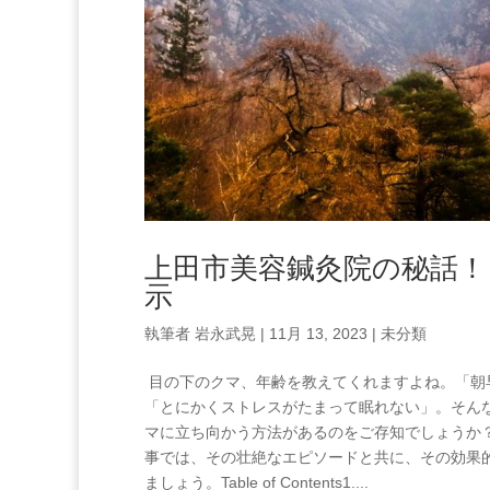
上田市美容鍼灸院の秘話
示
執筆者
岩永武晃
|
11月 13, 2023
|
未分類
⁢ 目の下のクマ、年齢を教えてくれますよね。「
「とにかくストレスがたまって眠れない」。そん
マに立ち向かう方法があるのをご存知でしょうか
事では、その壮絶なエピソードと共に、その効果
ましょう。Table of Contents1....