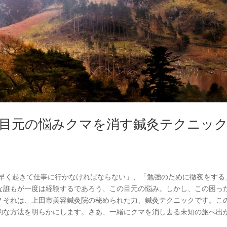
！目元の悩みクマを消す鍼灸テクニッ
朝早く起きて仕事に行かなければならない」、「勉強のために徹夜をする
な誰もが一度は経験するであろう、この目元の悩み。しかし、この困っ
？それは、上田市美容鍼灸院の秘められた力、鍼灸テクニックです。こ
的な方法を明らかにします。さあ、一緒にクマを消し去る未知の旅へ出