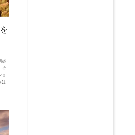
力を
朝起
、そ
ショ
れは