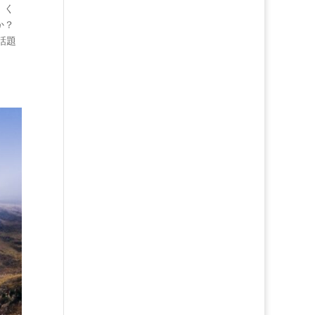
、く
か？
で話題