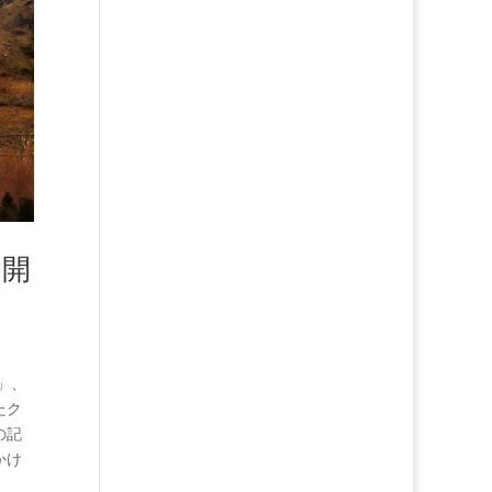
ク開
」、
たク
の記
かけ