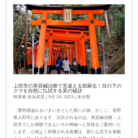
上田市の美容鍼治療で見違える肌蘇生！目の下の
クマを自然に払拭する美の秘訣
執筆者
岩永武晃
|
9月 24, 2023
|
未分類
「透明感溢れるいきいきとした肌への旅」がここ、長野
県上田市にあります。注目されるのは、美容鍼治療：上
田市でしか体験できないその神秘へと皆様をご案内いた
します。心地よく刺激される皮膚は、新たな活力を覚醒