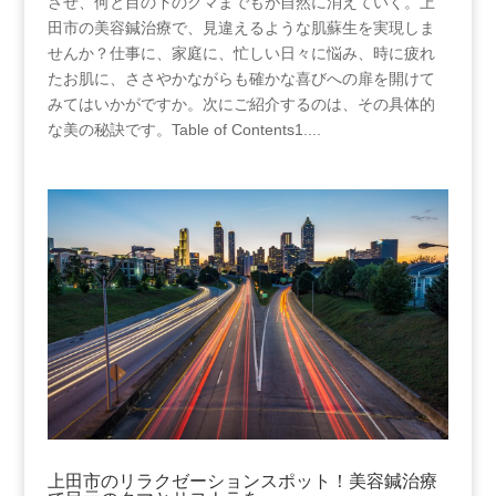
させ、何と目の下のクマまでもが自然に消えていく。上
田市の美容鍼治療で、見違えるような肌蘇生を実現しま
せんか？仕事に、家庭に、忙しい日々に悩み、時に疲れ
たお肌に、ささやかながらも確かな喜びへの扉を開けて
みてはいかがですか。次にご紹介するのは、その具体的
な美の秘訣です。Table of Contents1....
上田市のリラクゼーションスポット！美容鍼治療