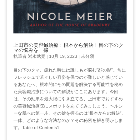
上田市の美容鍼治療：根本から解決！目の下のク
マの悩みを一掃
執筆者
岩永武晃
|
10月 19, 2023
|
未分類
目の下のクマ、疲れた時には誰しもが悩む”顔の影”。常に
フレッシュで若々しい容姿を保つのが難しいと感じてい
るあなたへ、根本的にその問題を解決する可能性を秘め
た美容鍼治療についての解説がここにあります。今回
は、その効果を最大限に引き立てる、上田市でおすすめ
の美容鍼治療院にスポットをあててみましょう。ヘルシ
ーな肌への第一歩、その鍵を握るのは”根本からの解決”。
一体、どのような方法なのか？その秘密を解き明かしま
す。Table of Contents1....