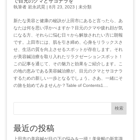
で目元のクマとサヨナラを
執筆者
岩永武晃
|
8月 23, 2023
|
未分類
新たな美容と健康の秘訣が上田市にあると言ったら、あ
なたは何を思い浮かべますか？目元のクマや疲れ顔が気
になる方、それらに悩む日々から解放されたい方に朗報
です。上田市には、肌を引き締め、心身をリラックスさ
せ、生活の質を向上させるスポットが存在します。それ
が美容鍼治療を取り入れたリラクゼーションスポット！
この記事を通じて、その魅力と効果をご紹介します。こ
の地の恵みである美容鍼治療が、目元のクマとサヨナラ
するための新しい一歩となるでしょう。さあ、一緒にそ
の旅を始めてみませんか？Table of​ Contents1....
検索
最近の投稿
上田市の美容鍼が目の下の悩みを一掃！美覚醒の新常識