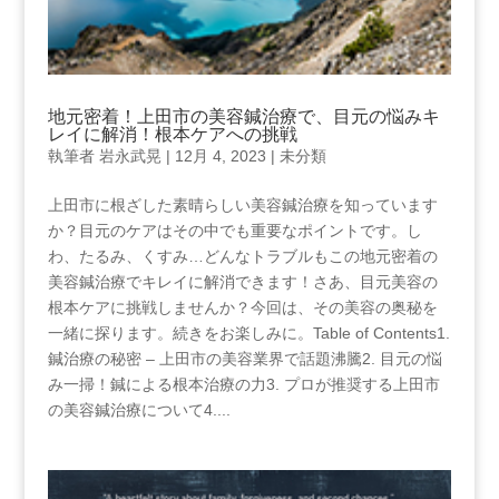
地元密着！上田市の美容鍼治療で、目元の悩みキ
レイに解消！根本ケアへの挑戦
執筆者
岩永武晃
|
12月 4, 2023
|
未分類
上田市に根ざした素晴らしい美容鍼治療を知っています
か？目元のケアはその中でも重要なポイントです。し
わ、たるみ、くすみ…どんなトラブルもこの地元密着の
美容鍼治療でキレイに解消できます！さあ、目元美容の
根本ケアに挑戦しませんか？今回は、その美容の奥秘を
一緒に探ります。続きをお楽しみに。Table ⁣of⁣ Contents1.⁢
鍼治療の秘密 – 上田市の美容業界で話題沸騰2. 目元の悩
み一掃！鍼による根本治療の力3. プロが推奨する上田市
の美容鍼治療について4....